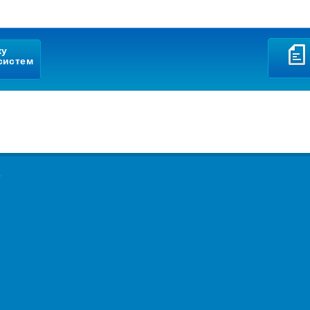
ку
систем
4